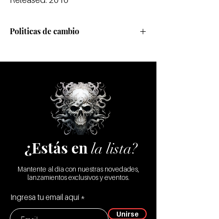
Politicas de cambio
Realizamos cambios sólo por defecto de
fábrica
¿Estás en
la lista?
Mantente al día con nuestras novedades,
lanzamientos exclusivos y eventos.
Ingresa tu email aquí
Unirse