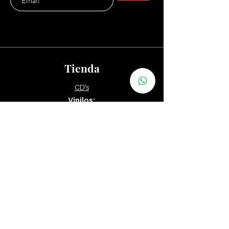
Tienda
CD's
Vinilos:
12"
7" y 10"
Tapes
Packs
Zona Distribuidores