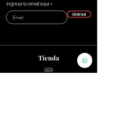
Ingresa tu email aquí
Unirse
Tienda
CD's
Vinilos:
12"
7" y 10"
Tapes
Packs
Zona Distribuidores