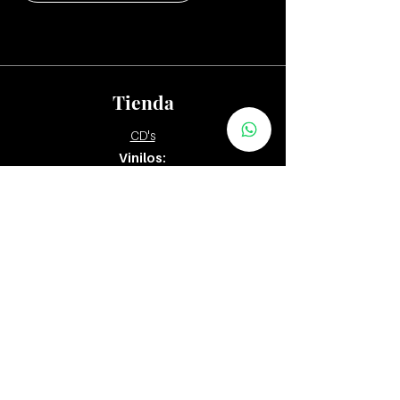
Tienda
CD's
Vinilos:
12"
7" y 10"
Tapes
Packs
Zona Distribuidores