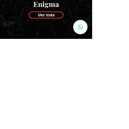
Enigma
Ver más
¿Estás en
la lista?
Mantente al día con nuestras novedades,
lanzamientos exclusivos y eventos.
Ingresa tu email aquí
Unirse