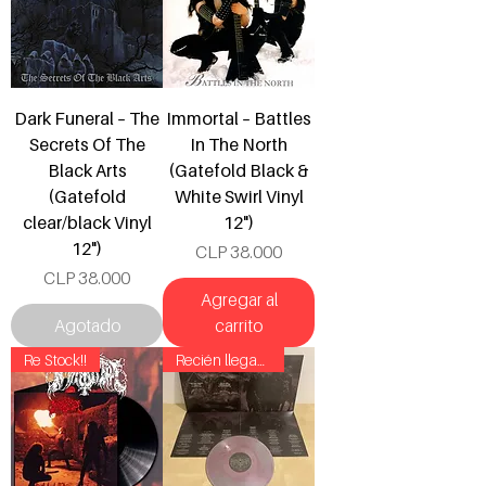
Dark Funeral ‎– ‎The
Immortal ‎– Battles
Secrets Of The
In The North
Black Arts
(Gatefold Black &
(Gatefold
White Swirl Vinyl
clear/black Vinyl
12")
12")
Precio
CLP 38.000
Precio
CLP 38.000
Agregar al
Agotado
carrito
Re Stock!!
Recién llegado!