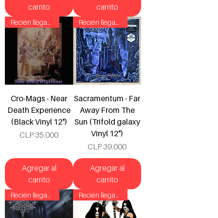
carrito
carrito
Recién llegado!
Recién llegado!
Cro-Mags - Near
Sacramentum - Far
Death Experience
Away From The
(Black Vinyl 12")
Sun (Trifold galaxy
Vinyl 12")
Precio
CLP 35.000
Precio
CLP 39.000
Agregar al
Agregar al
carrito
carrito
Recién llegado!
Recién llegado!