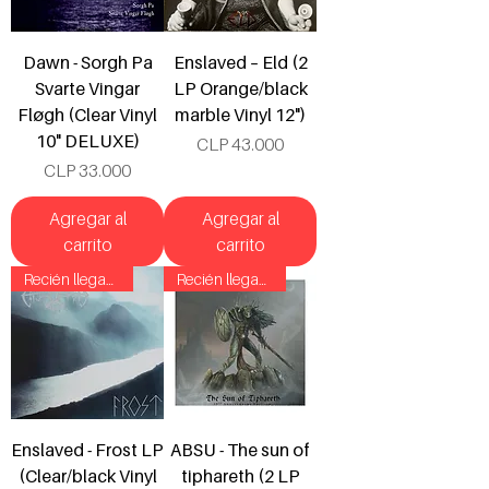
Dawn - Sorgh Pa
Enslaved – Eld (2
Svarte Vingar
LP Orange/black
Fløgh (Clear Vinyl
marble Vinyl 12")
10" DELUXE)
Precio
CLP 43.000
Precio
CLP 33.000
Agregar al
Agregar al
carrito
carrito
Recién llegado!
Recién llegado!
Enslaved - Frost LP
ABSU - The sun of
(Clear/black Vinyl
tiphareth (2 LP