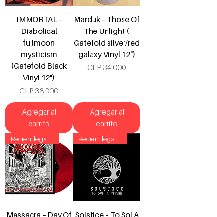
IMMORTAL -
Marduk – Those Of
Diabolical
The Unlight (
fullmoon
Gatefold silver/red
mysticism
galaxy Vinyl 12")
(Gatefold Black
Precio
CLP 34.000
Vinyl 12")
Precio
CLP 38.000
Agregar al
Agregar al
carrito
carrito
Recién llegado!
Recién llegado!
Massacra ‎– Day Of
Solstice ‎– To Sol A