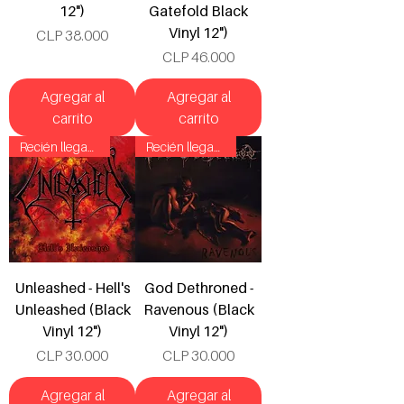
12")
Gatefold Black
Vinyl 12")
Precio
CLP 38.000
Precio
CLP 46.000
Agregar al
Agregar al
carrito
carrito
Recién llegado!
Recién llegado!
Unleashed - Hell's
God Dethroned -
Unleashed (Black
Ravenous (Black
Vinyl 12")
Vinyl 12")
Precio
Precio
CLP 30.000
CLP 30.000
Agregar al
Agregar al