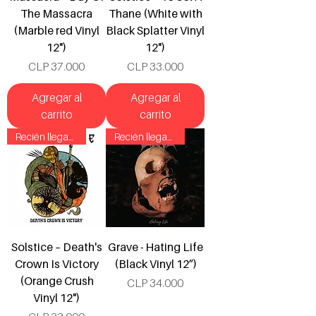
The Massacra
Thane (White with
(Marble red Vinyl
Black Splatter Vinyl
12")
12")
Precio
Precio
CLP 37.000
CLP 33.000
Agregar al
Agregar al
carrito
carrito
Recién llegado!
Recién llegado!
Solstice ‎– Death's
Grave - Hating Life
Crown Is Victory
(Black Vinyl 12”)
(Orange Crush
Precio
CLP 34.000
Vinyl 12")
Precio