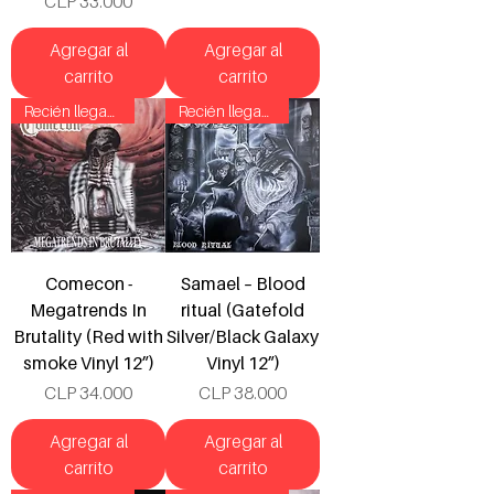
CLP 33.000
Agregar al
Agregar al
carrito
carrito
Recién llegado!
Recién llegado!
Comecon -
Samael – Blood
Megatrends In
ritual (Gatefold
Brutality (Red with
Silver/Black Galaxy
smoke Vinyl 12”)
Vinyl 12”)
Precio
Precio
CLP 34.000
CLP 38.000
Agregar al
Agregar al
carrito
carrito