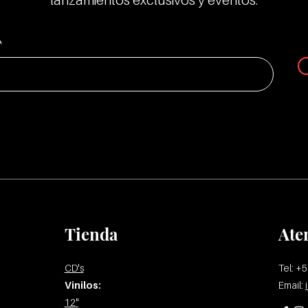
lanzamientos exclusivos y eventos.
Tienda
Ate
CD's
Tel: +
Vinilos:
Email:
12"