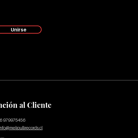
Unirse
nción al Cliente
56 979975456
info@melipullirecords.cl