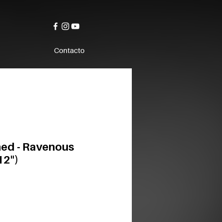
Contacto
ed - Ravenous
12")
o