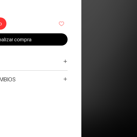
o
alizar compra
AMBIOS
lo por defecto de fábrica