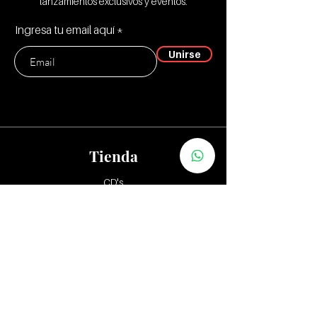
lanzamientos exclusivos y eventos.
Ingresa tu email aquí
Unirse
Tienda
CD's
Vinilos:
12"
7" y 10"
Tapes
Packs
Zona Distribuidores