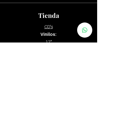
Tienda
CD's
Vinilos:
12"
7" y 10"
Tapes
Packs
Zona Distribuidores