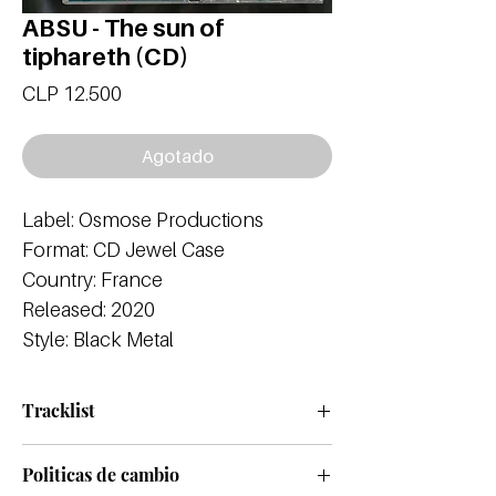
ABSU - The sun of
tiphareth (CD)
Precio
CLP 12.500
Agotado
Label: Osmose Productions
Format: CD Jewel Case
Country: France
Released: 2020
Style: Black Metal
Tracklist
1.- Apzu
Politicas de cambio
2 .- Feis Mor Tir Na N'Og (Across The North Sea