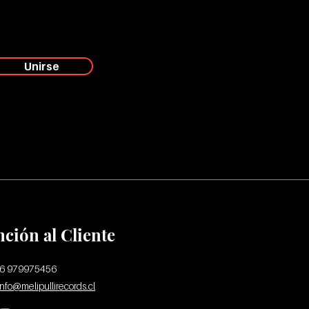
Unirse
nción al Cliente
56 979975456
info@melipullirecords.cl