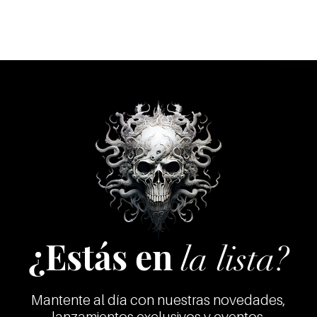
Infierno Chileno
9.-Infierno Chileno
10.-Congreso de Paya
11.-Desorden
¿Estás en
la lista?
Mantente al día con nuestras novedades,