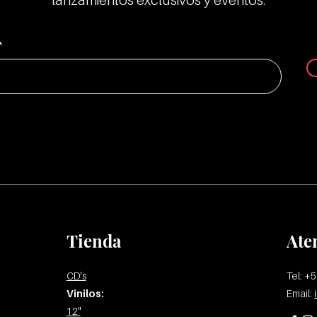
lanzamientos exclusivos y eventos.
Tienda
Ate
CD's
Tel: +
Vinilos:
Email:
12"