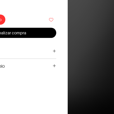
o
alizar compra
bio
lo por defecto de fábrica
ción?