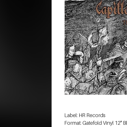
Label: HR Records
Format: Gatefold Vinyl 12" B