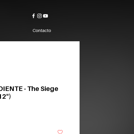
Contacto
IENTE - The Siege
12")
o