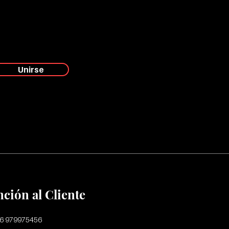
Unirse
nción al Cliente
56 979975456