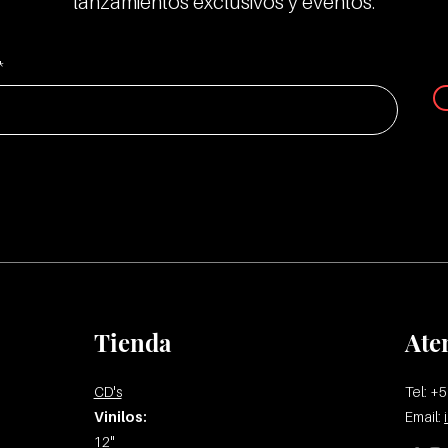
lanzamientos exclusivos y eventos.
Tienda
Ate
CD's
Tel: +
Vinilos:
Email:
12"