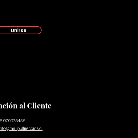
Unirse
nción al Cliente
56 979975456
info@melipullirecords.cl