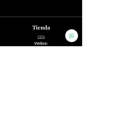
Tienda
CD's
Vinilos:
12"
7" y 10"
Tapes
Packs
Zona Distribuidores