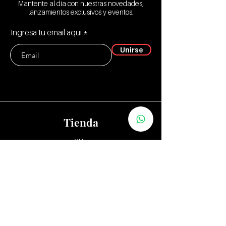
Mantente al día con nuestras novedades,
lanzamientos exclusivos y eventos.
Ingresa tu email aquí
Unirse
Tienda
CD's
Vinilos:
12"
7" y 10"
Tapes
Packs