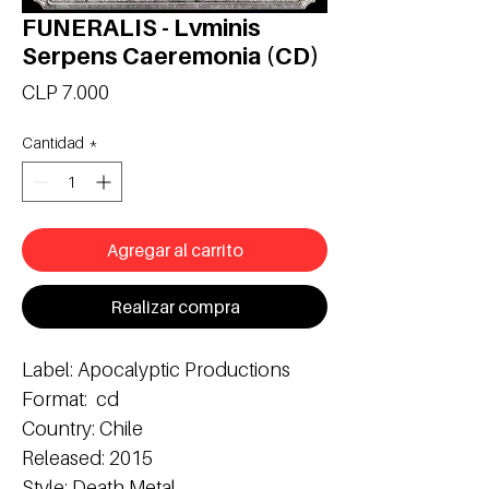
FUNERALIS - Lvminis
Serpens Caeremonia (CD)
Precio
CLP 7.000
Cantidad
*
Agregar al carrito
Realizar compra
Label: Apocalyptic Productions

Format:  cd

Country: Chile

Released: 2015

Style: Death Metal