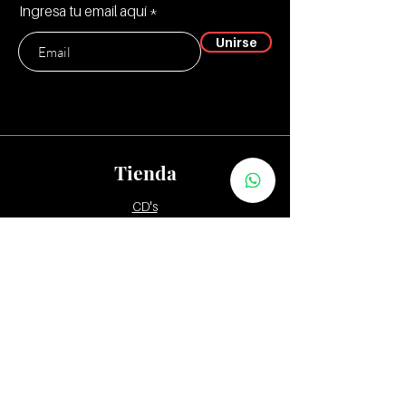
Ingresa tu email aquí
Unirse
Tienda
CD's
Vinilos:
12"
7" y 10"
Tapes
Packs
Zona Distribuidores