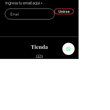
Ingresa tu email aquí
Unirse
Tienda
CD's
Vinilos:
12"
7" y 10"
Tapes
Packs
Zona Distribuidores