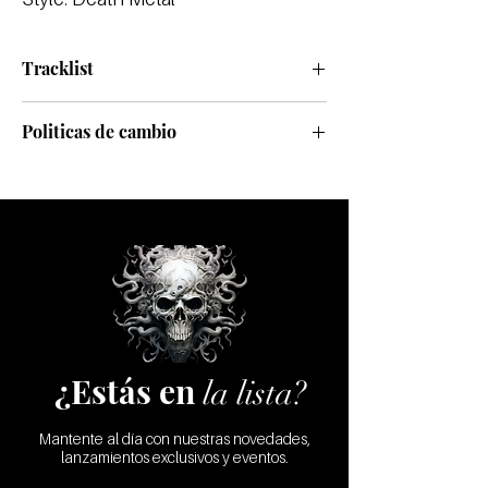
Tracklist
Politicas de cambio
Realizamos cambios sólo por defecto de
fábrica
¿Estás en
la lista?
Mantente al día con nuestras novedades,
lanzamientos exclusivos y eventos.