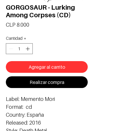
GORGOSAUR - Lurking
Among Corpses (CD)
Precio
CLP 8.000
Cantidad
*
Agregar al carrito
Realizar compra
Label: Memento Mori

Format:  cd

Country: España

Released: 2016

Style: Death Metal