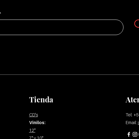
Tienda
Ate
CD's
Tel: +
Vinilos:
Email:
12"
7" y 10"