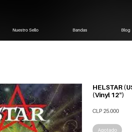
Nuestro Sello
Bandas
Blog
HELSTAR (U
(Vinyl 12")
Preci
CLP 25.000
Agotado