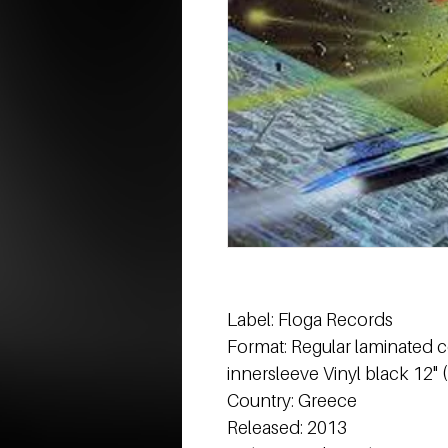
Label: Floga Records
Format: Regular laminated 
innersleeve Vinyl black 12" 
Country: Greece
Released: 2013