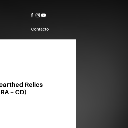
Contacto
earthed Relics
RA + CD)
o