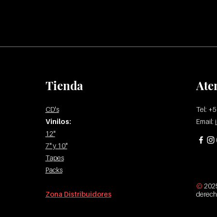
Tienda
Ate
CD's
Tel: +
Vinilos:
Email:
12"
7" y 10"
Tapes
Packs
©
2025
Zona Distribuidores
derecho