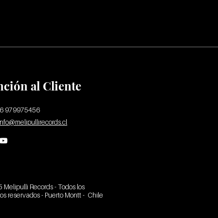
nción al Cliente
56 979975456
info@melipullirecords.cl
 Melipulli Records - Todos los
s reservados - Puerto Montt - Chile