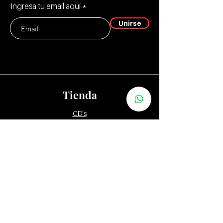
Ingresa tu email aquí
Unirse
Tienda
CD's
Vinilos:
12"
7" y 10"
Tapes
Packs
Zona Distribuidores