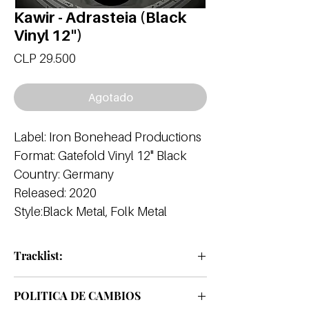
Kawir - Adrasteia (Black
Vinyl 12")
Precio
CLP 29.500
Agotado
Label: Iron Bonehead Productions
Format: Gatefold Vinyl 12" Black
Country: Germany
Released: 2020
Style:Black Metal, Folk Metal
Tracklist:
A1 Tydeus
POLITICA DE CAMBIOS
A2 Atalanti