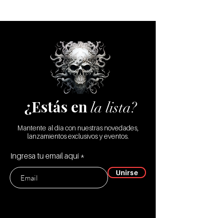
A3 Danaides
Realizamos cambios sólo por defecto de
B1 Limniades
fábrica
B2 Colchis
B3 Medea
¿Estás en
la lista?
Mantente al día con nuestras novedades,
lanzamientos exclusivos y eventos.
Ingresa tu email aquí
Unirse