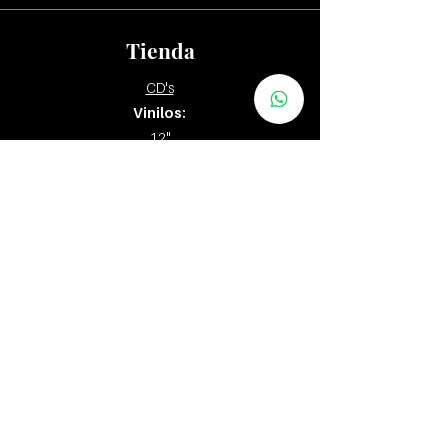
Tienda
CD's
Vinilos:
12"
7" y 10"
Tapes
Packs
Zona Distribuidores