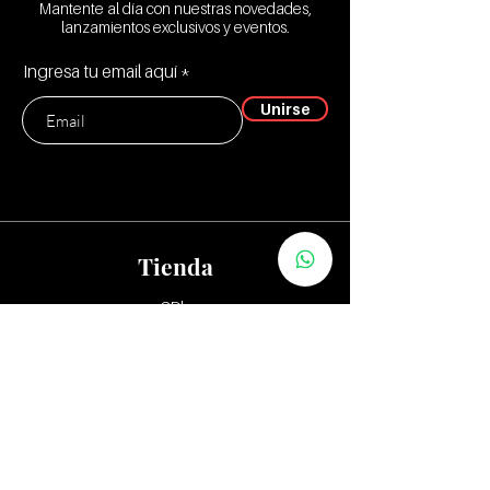
D2 Legion
Mantente al día con nuestras novedades,
D3 Total Desaster
lanzamientos exclusivos y eventos.
Ingresa tu email aquí
Unirse
Tienda
CD's
Vinilos:
12"
7" y 10"
Tapes
Packs