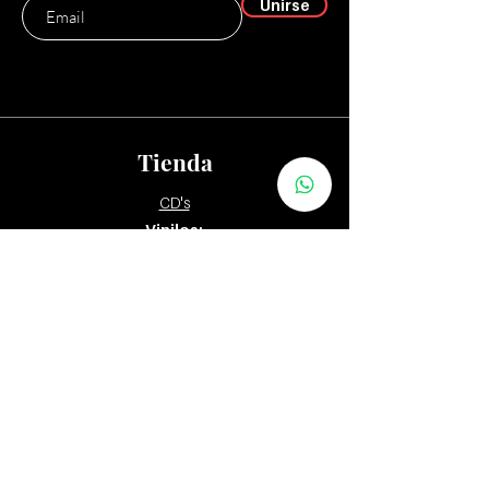
Unirse
Tienda
CD's
Vinilos:
12"
7" y 10"
Tapes
Packs
Zona Distribuidores