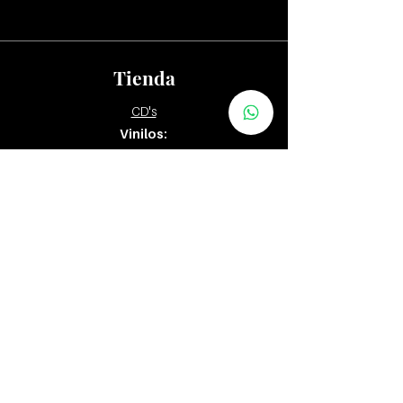
Tienda
CD's
Vinilos:
12"
7" y 10"
Tapes
Packs
Zona Distribuidores