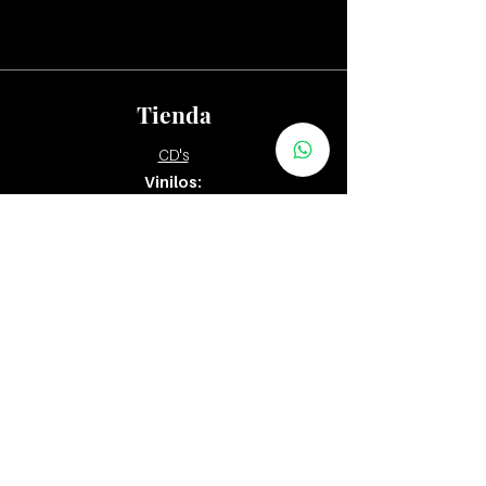
Tienda
CD's
Vinilos:
12"
7" y 10"
Tapes
Packs
Zona Distribuidores