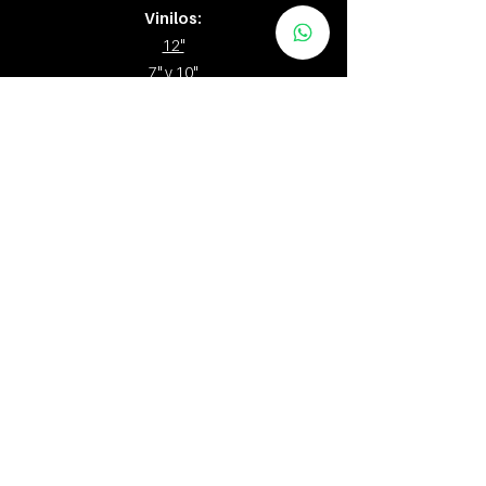
Vinilos:
12"
7" y 10"
Tapes
Packs
Zona Distribuidores
“Melipulli”
, nombre dado por los Huilliches
al poblado donde se emplaza la ciudad de