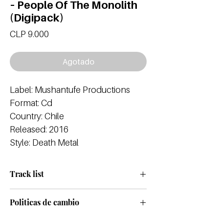
‎– People Of The Monolith
(Digipack)
Precio
CLP 9.000
Agotado
Label: Mushantufe Productions
Format: Cd
Country: Chile
Released: 2016
Style: Death Metal
Track list
Politicas de cambio
1.- Intro: H.P.L. Wake Up In Walpurgisnacht
2.- Almonsin-Metraton