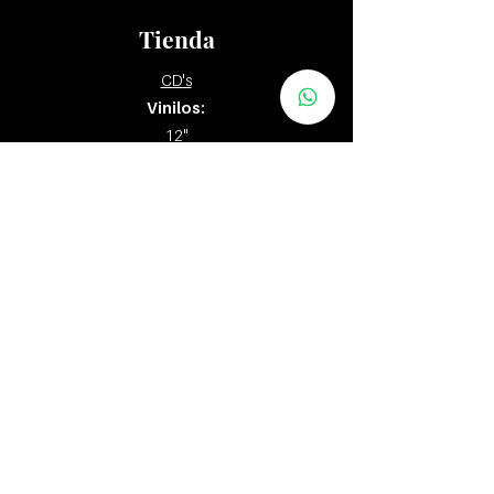
Tienda
CD's
Vinilos:
12"
7" y 10"
Tapes
Packs
Zona Distribuidores