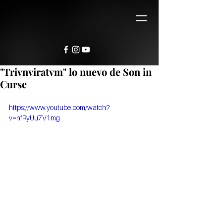
"Trivnviratvm" lo nuevo de Son in
Curse
https://www.youtube.com/watch?
v=nfRyUu7V1mg