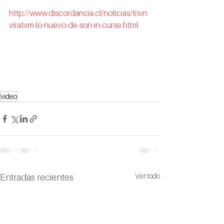
http://www.discordancia.cl/noticias/trivn
viratvm-lo-nuevo-de-son-in-curse.html
video
Ver todo
Entradas recientes